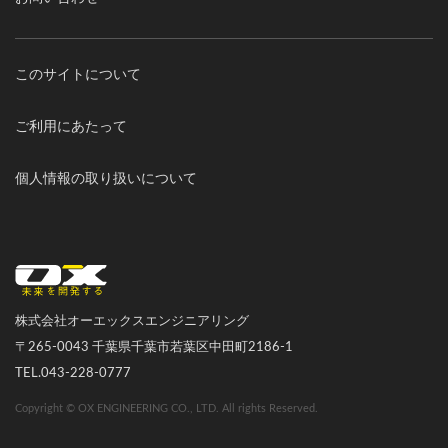
このサイトについて
ご利用にあたって
個人情報の取り扱いについて
オーエックスエンジニアリング｜車いす・自転車の開発製造
株式会社オーエックスエンジニアリング
〒265-0043 千葉県千葉市若葉区中田町2186-1
TEL.043-228-0777
Copyright © OX ENGINEERING CO., LTD. All rights Reserved.