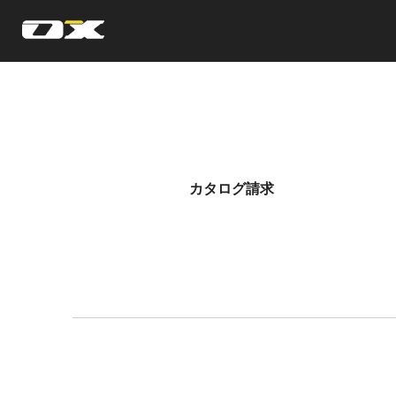
オーエックスエンジニアリング｜車いす・自転車の開発製造
カタログ請求