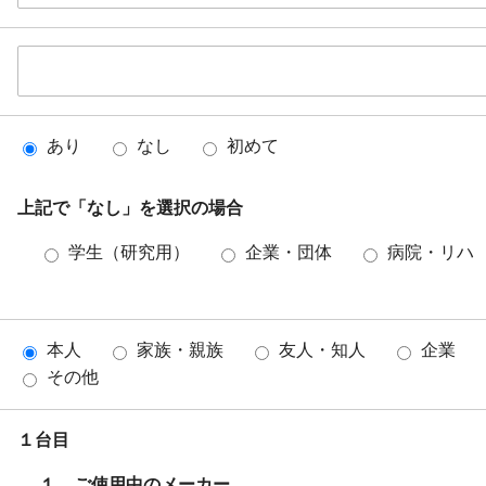
あり
なし
初めて
上記で「なし」を選択の場合
学生（研究用）
企業・団体
病院・リハ
本人
家族・親族
友人・知人
企業
その他
１台目
１．ご使用中のメーカー