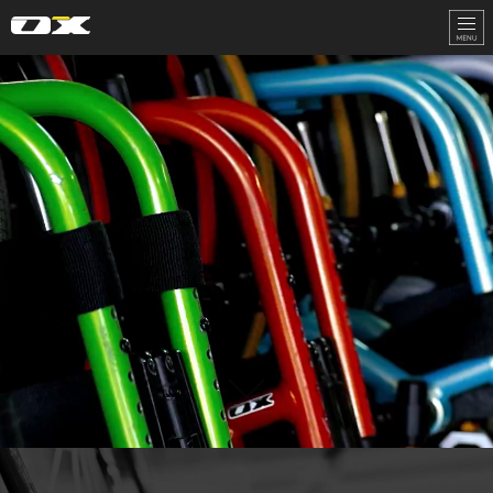
オーエックスエンジニアリング｜車いす・自転車の開発製造