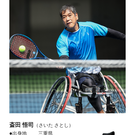
斎田 悟司
（さいた さとし）
●出身地
三重県