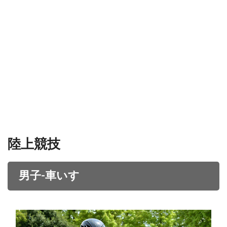
陸上競技
男子-車いす