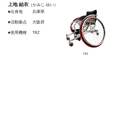
上地 結衣
（かみじ ゆい）
●出身地
兵庫県
●活動拠点
大阪府
●使用機種
TRZ
TRZ