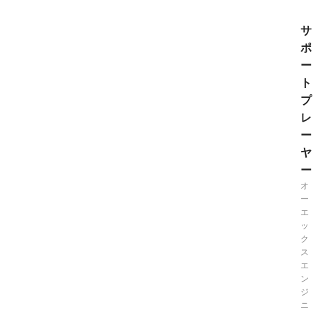
サ
ポ
ー
ト
プ
レ
ー
ヤ
ー
オ
ー
エ
ッ
ク
ス
エ
ン
ジ
ニ