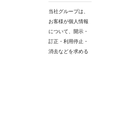
当社グループは、
お客様が個人情報
について、開示・
訂正・利用停止・
消去などを求める
権利を有している
ことを認識し、こ
れらの要求がある
場合には、法令に
従って速やかに対
応します。
８．社内体制の継続
的改善