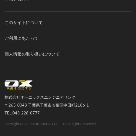
このサイトについて
ご利用にあたって
個人情報の取り扱いについて
オーエックスエンジニアリング｜車いす・自転車の開発製造
株式会社オーエックスエンジニアリング
〒265-0043 千葉県千葉市若葉区中田町2186-1
TEL.043-228-0777
Copyright © OX ENGINEERING CO., LTD. All rights Reserved.