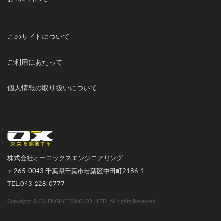
このサイトについて
ご利用にあたって
個人情報の取り扱いについて
オーエックスエンジニアリング｜車いす・自転車の開発製造
株式会社オーエックスエンジニアリング
〒265-0043 千葉県千葉市若葉区中田町2186-1
TEL.043-228-0777
Copyright © OX ENGINEERING CO., LTD. All rights Reserved.