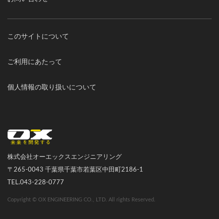
このサイトについて
ご利用にあたって
個人情報の取り扱いについて
オーエックスエンジニアリング｜車いす・自転車の開発製造
株式会社オーエックスエンジニアリング
〒265-0043 千葉県千葉市若葉区中田町2186-1
TEL.043-228-0777
Copyright © OX ENGINEERING CO., LTD. All rights Reserved.