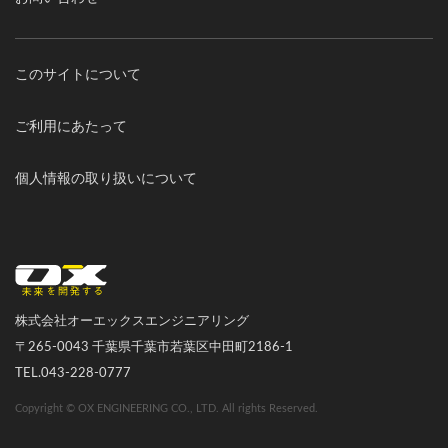
このサイトについて
ご利用にあたって
個人情報の取り扱いについて
オーエックスエンジニアリング｜車いす・自転車の開発製造
株式会社オーエックスエンジニアリング
〒265-0043 千葉県千葉市若葉区中田町2186-1
TEL.043-228-0777
Copyright © OX ENGINEERING CO., LTD. All rights Reserved.