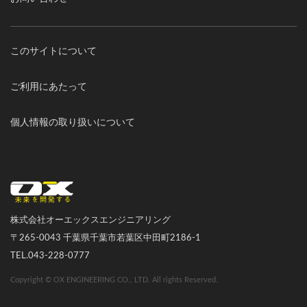
このサイトについて
ご利用にあたって
個人情報の取り扱いについて
オーエックスエンジニアリング｜車いす・自転車の開発製造
株式会社オーエックスエンジニアリング
〒265-0043 千葉県千葉市若葉区中田町2186-1
TEL.043-228-0777
Copyright © OX ENGINEERING CO., LTD. All rights Reserved.