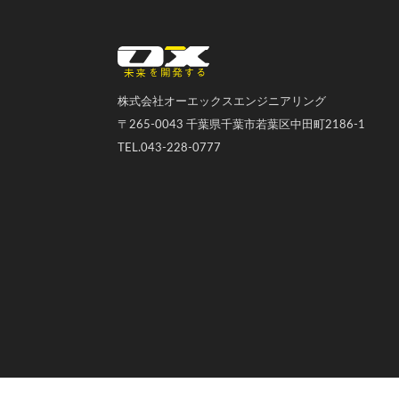
オーエックスエンジニアリング｜車いす・自転車の開発製造
株式会社オーエックスエンジニアリング
〒265-0043 千葉県千葉市若葉区中田町2186-1
TEL.043-228-0777