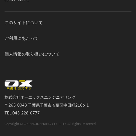
このサイトについて
ご利用にあたって
個人情報の取り扱いについて
オーエックスエンジニアリング｜車いす・自転車の開発製造
株式会社オーエックスエンジニアリング
〒265-0043 千葉県千葉市若葉区中田町2186-1
TEL.043-228-0777
Copyright © OX ENGINEERING CO., LTD. All rights Reserved.