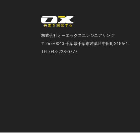
オーエックスエンジニアリング｜車いす・自転車の開発製造
株式会社オーエックスエンジニアリング
〒265-0043 千葉県千葉市若葉区中田町2186-1
TEL.043-228-0777