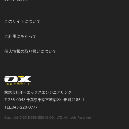
このサイトについて
ご利用にあたって
個人情報の取り扱いについて
オーエックスエンジニアリング｜車いす・自転車の開発製造
株式会社オーエックスエンジニアリング
〒265-0043 千葉県千葉市若葉区中田町2186-1
TEL.043-228-0777
Copyright © OX ENGINEERING CO., LTD. All rights Reserved.