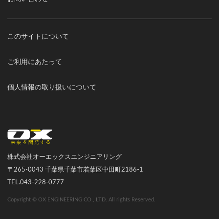
このサイトについて
ご利用にあたって
個人情報の取り扱いについて
オーエックスエンジニアリング｜車いす・自転車の開発製造
株式会社オーエックスエンジニアリング
〒265-0043 千葉県千葉市若葉区中田町2186-1
TEL.043-228-0777
Copyright © OX ENGINEERING CO., LTD. All rights Reserved.