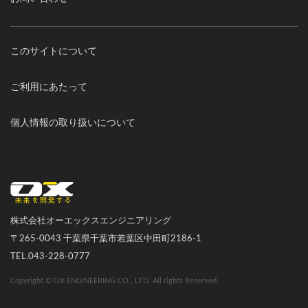
このサイトについて
ご利用にあたって
個人情報の取り扱いについて
オーエックスエンジニアリング｜車いす・自転車の開発製造
株式会社オーエックスエンジニアリング
〒265-0043 千葉県千葉市若葉区中田町2186-1
TEL.043-228-0777
Copyright © OX ENGINEERING CO., LTD. All rights Reserved.