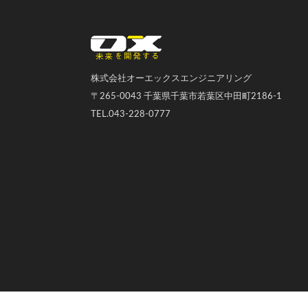
オーエックスエンジニアリング｜車いす・自転車の開発製造
株式会社オーエックスエンジニアリング
〒265-0043 千葉県千葉市若葉区中田町2186-1
TEL.043-228-0777