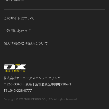
このサイトについて
ご利用にあたって
個人情報の取り扱いについて
オーエックスエンジニアリング｜車いす・自転車の開発製造
株式会社オーエックスエンジニアリング
〒265-0043 千葉県千葉市若葉区中田町2186-1
TEL.043-228-0777
Copyright © OX ENGINEERING CO., LTD. All rights Reserved.