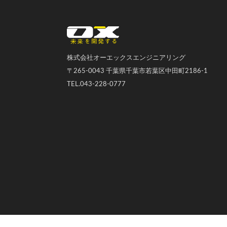
オーエックスエンジニアリング｜車いす・自転車の開発製造
株式会社オーエックスエンジニアリング
〒265-0043 千葉県千葉市若葉区中田町2186-1
TEL.043-228-0777