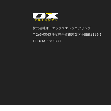
オーエックスエンジニアリング｜車いす・自転車の開発製造
株式会社オーエックスエンジニアリング
〒265-0043 千葉県千葉市若葉区中田町2186-1
TEL.043-228-0777