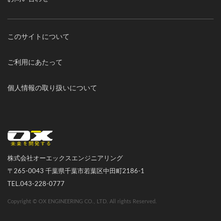
このサイトについて
ご利用にあたって
個人情報の取り扱いについて
オーエックスエンジニアリング｜車いす・自転車の開発製造
株式会社オーエックスエンジニアリング
〒265-0043 千葉県千葉市若葉区中田町2186-1
TEL.043-228-0777
Copyright © OX ENGINEERING CO., LTD. All rights Reserved.