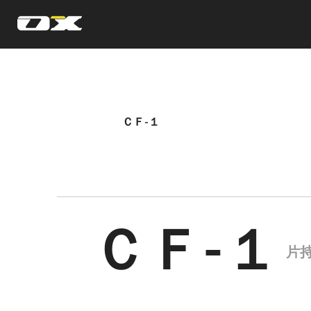
オーエックスエンジニアリング｜車いす・自転車の開発製造
ＣＦ‐１
ＣＦ‐１
片