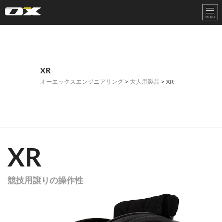
オーエックスエンジニアリング｜車いす・自転車の開発製造
XR
オーエックスエンジニアリング
>
大人用製品
> XR
XR
競技用譲りの操作性