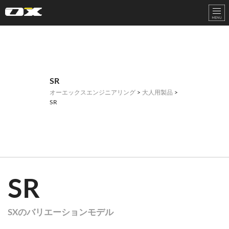
オーエックスエンジニアリング｜車いす・自転車の開発製造
SR
オーエックスエンジニアリング
>
大人用製品
>
SR
SR
SXのバリエーションモデル