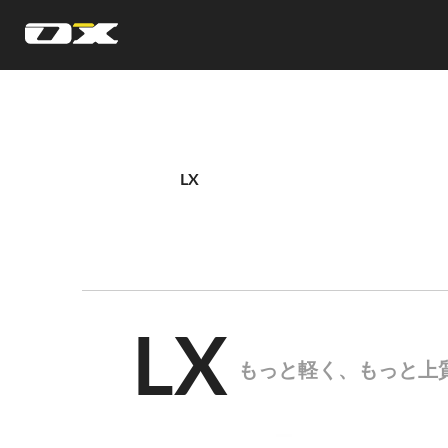
オーエックスエンジニアリング｜車いす・自転車の開発製造
LX
LX
もっと軽く、もっと上