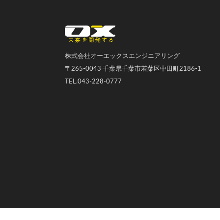
オーエックスエンジニアリング｜車いす・自転車の開発製造
株式会社オーエックスエンジニアリング
〒265-0043 千葉県千葉市若葉区中田町2186-1
TEL.043-228-0777