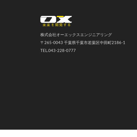
オーエックスエンジニアリング｜車いす・自転車の開発製造
株式会社オーエックスエンジニアリング
〒265-0043 千葉県千葉市若葉区中田町2186-1
TEL.043-228-0777