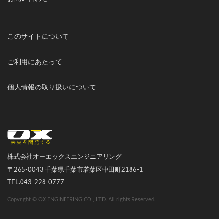
このサイトについて
ご利用にあたって
個人情報の取り扱いについて
オーエックスエンジニアリング｜車いす・自転車の開発製造
株式会社オーエックスエンジニアリング
〒265-0043 千葉県千葉市若葉区中田町2186-1
TEL.043-228-0777
Copyright © OX ENGINEERING CO., LTD. All rights Reserved.