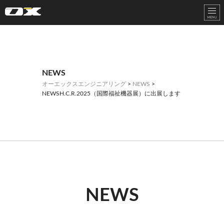
オーエックスエンジニアリング｜車いす・自転車の開発製造
NEWS
オーエックスエンジニアリング
>
NEWS
>
NEWSH.C.R.2025（国際福祉機器展）に出展します
NEWS