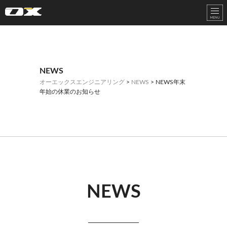
オーエックスエンジニアリング｜車いす・自転車の開発製造
NEWS
オーエックスエンジニアリング
>
NEWS
> NEWS年末
年始の休業のお知らせ
NEWS