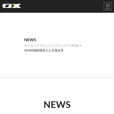
オーエックスエンジニアリング｜車いす・自転車の開発製造
NEWS
オーエックスエンジニアリング
>
NEWS
>
NEWS国枝慎吾さん引退会見
NEWS