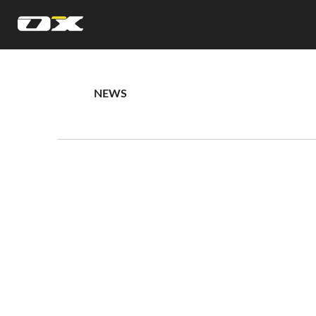
オーエックスエンジニアリング｜車いす・自転車の開発製造
NEWS