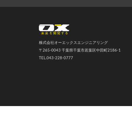
オーエックスエンジニアリング｜車いす・自転車の開発製造
株式会社オーエックスエンジニアリング
〒265-0043 千葉県千葉市若葉区中田町2186-1
TEL.043-228-0777