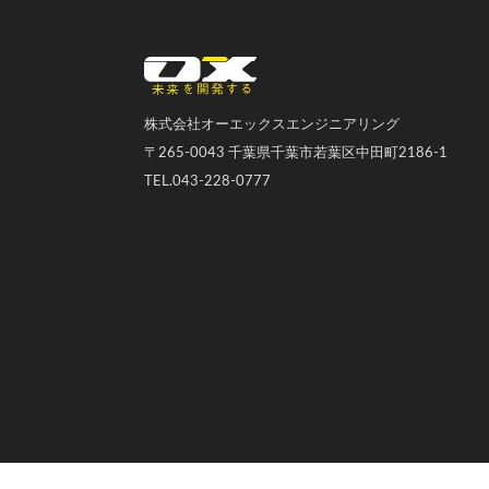
オーエックスエンジニアリング｜車いす・自転車の開発製造
株式会社オーエックスエンジニアリング
〒265-0043 千葉県千葉市若葉区中田町2186-1
TEL.043-228-0777