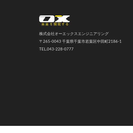
オーエックスエンジニアリング｜車いす・自転車の開発製造
株式会社オーエックスエンジニアリング
〒265-0043 千葉県千葉市若葉区中田町2186-1
TEL.043-228-0777