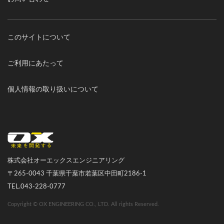
このサイトについて
ご利用にあたって
個人情報の取り扱いについて
オーエックスエンジニアリング｜車いす・自転車の開発製造
株式会社オーエックスエンジニアリング
〒265-0043 千葉県千葉市若葉区中田町2186-1
TEL.043-228-0777
Copyright © OX ENGINEERING CO., LTD. All rights Reserved.