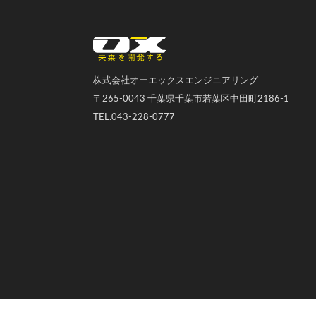
オーエックスエンジニアリング｜車いす・自転車の開発製造
株式会社オーエックスエンジニアリング
〒265-0043 千葉県千葉市若葉区中田町2186-1
TEL.043-228-0777